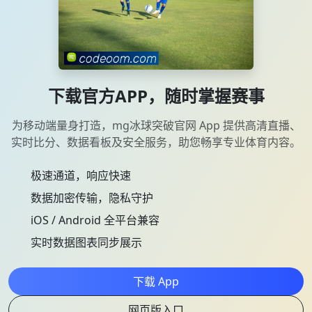
下载官方APP，随时掌握赛事
为移动端量身打造，mg冰球突破官网 App 提供高清直播、
实时比分、数据看板及安全服务，助您畅享专业体育内容。
极速通道，响应快速
数据加密传输，隐私守护
iOS / Android 全平台兼容
实时数据图表同步展示
下载 App
网页版入口