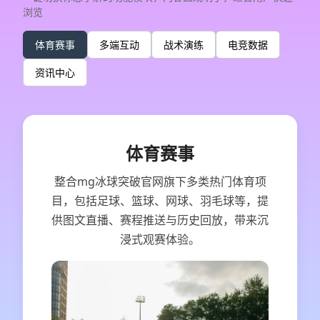
浏览
体育赛事
多端互动
战术演练
电竞数据
资讯中心
体育赛事
整合mg冰球突破官网旗下多类热门体育项
目，包括足球、篮球、网球、羽毛球等，提
供图文直播、赛程推送与历史回放，带来沉
浸式观赛体验。