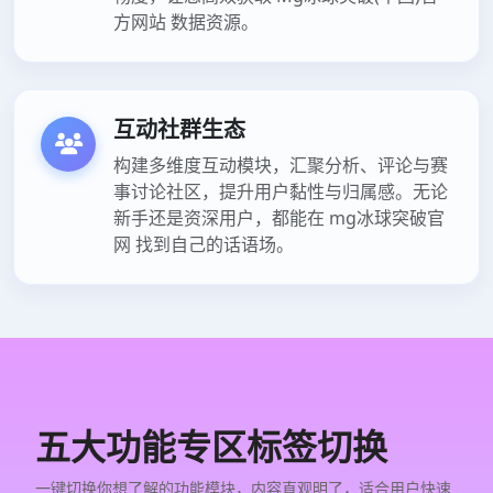
方网站 数据资源。
互动社群生态
构建多维度互动模块，汇聚分析、评论与赛
事讨论社区，提升用户黏性与归属感。无论
新手还是资深用户，都能在 mg冰球突破官
网 找到自己的话语场。
五大功能专区标签切换
一键切换你想了解的功能模块，内容直观明了，适合用户快速