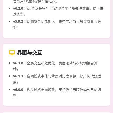
官网用户偏好提供个性推送。
v6.2.0：
新增“热投榜”，自动聚合平台高关注赛事，便于快
速浏览。
v5.9.2：
话题聚合功能加入，集中展示当日热议赛事与趋
势。
界面与交互
v6.3.0：
全局交互动效优化，页面滚动与模块切换更流
畅。
v6.1.3：
夜间模式字体与背景对比度调整，提升阅读舒适
度。
v6.0.0：
视觉风格全面焕新，支持浅色与暗色模式自动切
换。